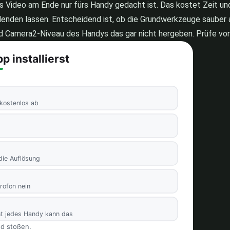
as Video am Ende nur fürs Handy gedacht ist. Das kostet Zeit un
 blenden lassen. Entscheidend ist, ob die Grundwerkzeuge sauber 
 Camera2-Niveau des Handys das gar nicht hergeben. Prüfe vorh