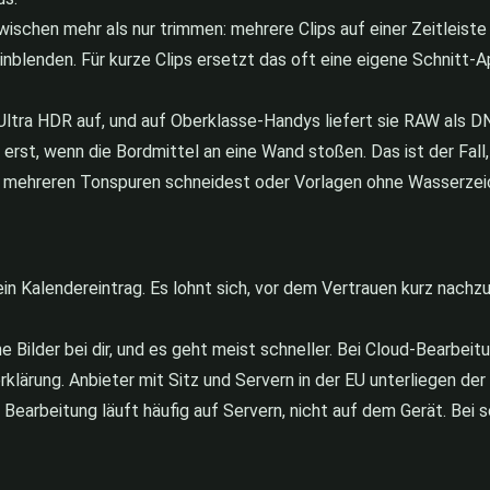
ischen mehr als nur trimmen: mehrere Clips auf einer Zeitleiste
einblenden. Für kurze Clips ersetzt das oft eine eigene Schnitt
ltra HDR auf, und auf Oberklasse-Handys liefert sie RAW als DNG
App erst, wenn die Bordmittel an eine Wand stoßen. Das ist der F
it mehreren Tonspuren schneidest oder Vorlagen ohne Wasserzeich
 ein Kalendereintrag. Es lohnt sich, vor dem Vertrauen kurz nac
e Bilder bei dir, und es geht meist schneller. Bei Cloud-Bearbei
rklärung. Anbieter mit Sitz und Servern in der EU unterliegen 
e Bearbeitung läuft häufig auf Servern, nicht auf dem Gerät. Bei 