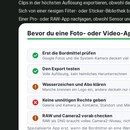
Clips in der höchsten Auflösung exportieren, obwohl d
Sich von einer riesigen Filter- oder Sticker-Bibliothek
Einer Pro- oder RAW-App nachjagen, obwohl Sensor und