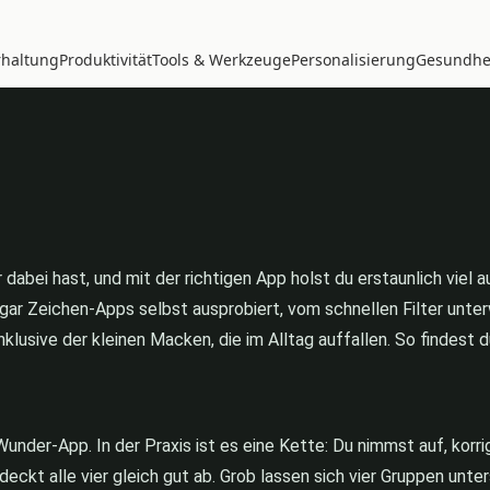
rhaltung
Produktivität
Tools & Werkzeuge
Personalisierung
Gesundhei
 dabei hast, und mit der richtigen App holst du erstaunlich vie
ogar Zeichen-Apps selbst ausprobiert, vom schnellen Filter unte
nklusive der kleinen Macken, die im Alltag auffallen. So findest 
under-App. In der Praxis ist es eine Kette: Du nimmst auf, korr
eckt alle vier gleich gut ab. Grob lassen sich vier Gruppen unte