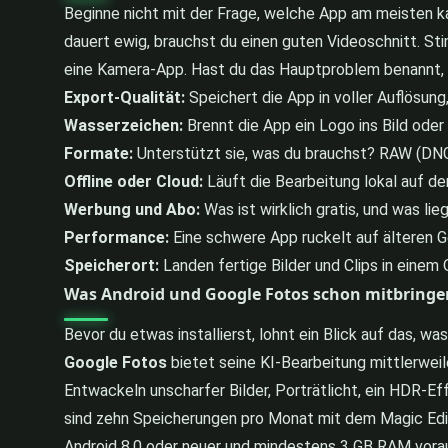
Beginne nicht mit der Frage, welche App am meisten k
dauert ewig, brauchst du einen guten Videoschnitt. Sti
eine Kamera-App. Hast du das Hauptproblem benannt, pr
Export-Qualität:
Speichert die App in voller Auflösung
Wasserzeichen:
Brennt die App ein Logo ins Bild ode
Formate:
Unterstützt sie, was du brauchst? RAW (DNG
Offline oder Cloud:
Läuft die Bearbeitung lokal auf de
Werbung und Abo:
Was ist wirklich gratis, und was li
Performance:
Eine schwere App ruckelt auf älteren Ge
Speicherort:
Landen fertige Bilder und Clips in einem 
Was Android und Google Fotos schon mitbringe
Bevor du etwas installierst, lohnt ein Blick auf das, wa
Google Fotos
bietet seine KI-Bearbeitung mittlerweil
Entwackeln unscharfer Bilder, Porträtlicht, ein HDR-E
sind zehn Speicherungen pro Monat mit dem Magic Edi
Android 8.0 oder neuer und mindestens 3 GB RAM vora