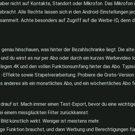
aber nicht auf Kontakte, Standort oder Mikrofon. Das Mikrofon i
gebracht. Alle Rechte lassen sich in den Android-Einstellungen je
sammelt. Achte besonders auf Zugriff auf die Werbe-ID, denn das
 genau hinschauen, was hinter der Bezahlschranke liegt. Die alte 
 und du wirst es nur per Abo oder durch ein kurzes Werbevideo 
d legen 4K und den vollen Funktionsumfang hinter das Abo. Typis
ffekte sowie Stapelverarbeitung. Probiere die Gratis-Version e
s anderes als ein monatliches Abo, und ein wöchentliches Abo für
drauf ist. Mach immer einen Test-Export, bevor du eine wichti
bei einem missglückten Filter zurückkannst.
Bild künstlich wirkt. Weniger ist meistens mehr.
nzige Funktion brauchst, und dann Werbung und Berechtigungen fü