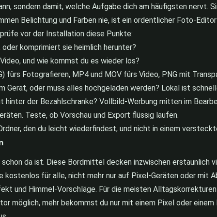
ann, sondern damit, welche Aufgabe dich am häufigsten nervt. 
mmen Belichtung und Farben nie, ist ein ordentlicher Foto-Editor
üfe vor der Installation diese Punkte:
, oder komprimiert sie heimlich herunter?
r Video, und wie kommst du es wieder los?
) fürs Fotografieren, MP4 und MOV fürs Video, PNG mit Transpa
m Gerät, oder muss alles hochgeladen werden? Lokal ist schnelle
egt hinter der Bezahlschranke? Vollbild-Werbung mitten im Bearbe
räten. Teste, ob Vorschau und Export flüssig laufen.
Ordner, den du leicht wiederfindest, und nicht in einem verstec
n
s schon da ist. Diese Bordmittel decken inzwischen erstaunlich vi
e kostenlos für alle, nicht mehr nur auf Pixel-Geräten oder mit 
ffekt und Himmel-Vorschläge. Für die meisten Alltagskorrekturen
tor möglich, mehr bekommst du nur mit einem Pixel oder einem
us.