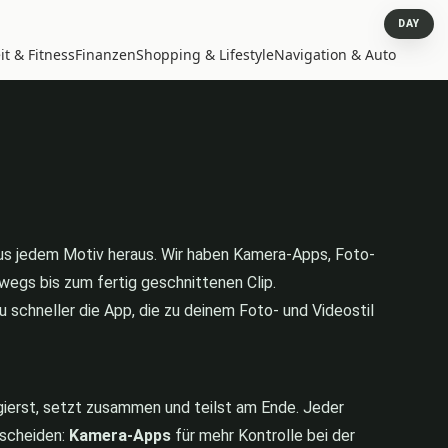
DAY
t & Fitness
Finanzen
Shopping & Lifestyle
Navigation & Auto
l aus jedem Motiv heraus. Wir haben Kamera-Apps, Foto-
rwegs bis zum fertig geschnittenen Clip.
du schneller die App, die zu deinem Foto- und Videostil
igierst, setzt zusammen und teilst am Ende. Jeder
rscheiden:
Kamera-Apps
für mehr Kontrolle bei der