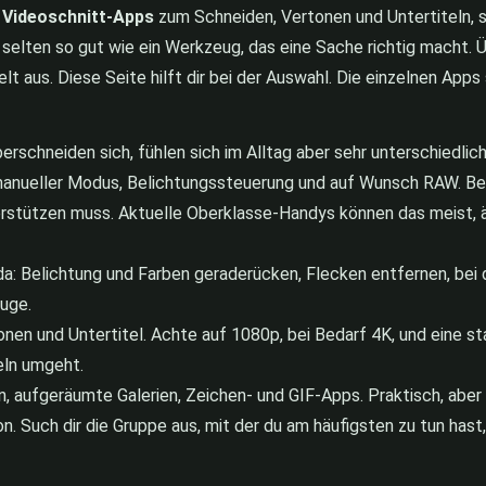
,
Videoschnitt-Apps
zum Schneiden, Vertonen und Untertiteln, 
t selten so gut wie ein Werkzeug, das eine Sache richtig macht. 
lt aus. Diese Seite hilft dir bei der Auswahl. Die einzelnen Apps 
rschneiden sich, fühlen sich im Alltag aber sehr unterschiedlich
 manueller Modus, Belichtungssteuerung und auf Wunsch RAW. Be
rstützen muss. Aktuelle Oberklasse-Handys können das meist, äl
da: Belichtung und Farben geraderücken, Flecken entfernen, bei d
uge.
n und Untertitel. Achte auf 1080p, bei Bedarf 4K, und eine stab
eln umgeht.
 aufgeräumte Galerien, Zeichen- und GIF-Apps. Praktisch, aber s
. Such dir die Gruppe aus, mit der du am häufigsten zu tun hast