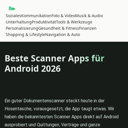
Soziales
Kommunikation
Foto & Video
Musik & Audio
Unterhaltung
Produktivität
Tools & Werkzeuge
Personalisierung
Gesundheit & Fitness
Finanzen
Shopping & Lifestyle
Navigation & Auto
Beste Scanner Apps für
Android 2026
Ein guter Dokumentenscanner steckt heute in der
Hosentasche, vorausgesetzt, die App taugt etwas. Wir
haben die bekanntesten Scanner Apps direkt auf Android
ausprobiert und Quittungen, Verträge und ganze