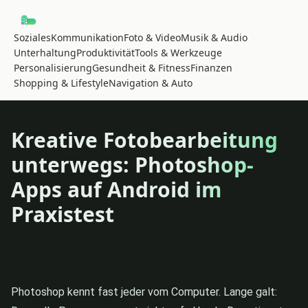
Soziales
Kommunikation
Foto & Video
Musik & Audio
Unterhaltung
Produktivität
Tools & Werkzeuge
Personalisierung
Gesundheit & Fitness
Finanzen
Shopping & Lifestyle
Navigation & Auto
Kreative Fotobearbeitung
unterwegs: Photoshop-
Apps auf Android im
Praxistest
Photoshop kennt fast jeder vom Computer. Lange galt: