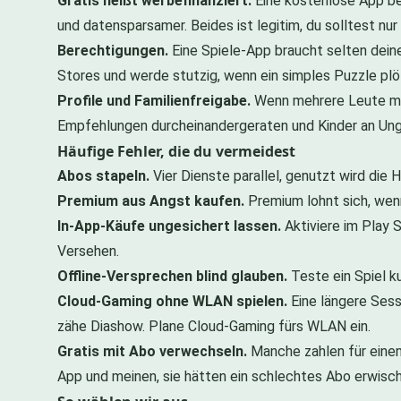
Gratis heißt werbefinanziert.
Eine kostenlose App bez
und datensparsamer. Beides ist legitim, du solltest nur
Berechtigungen.
Eine Spiele-App braucht selten dein
Stores und werde stutzig, wenn ein simples Puzzle plötz
Profile und Familienfreigabe.
Wenn mehrere Leute mits
Empfehlungen durcheinandergeraten und Kinder an U
Häufige Fehler, die du vermeidest
Abos stapeln.
Vier Dienste parallel, genutzt wird die 
Premium aus Angst kaufen.
Premium lohnt sich, wenn
In-App-Käufe ungesichert lassen.
Aktiviere im Play S
Versehen.
Offline-Versprechen blind glauben.
Teste ein Spiel ku
Cloud-Gaming ohne WLAN spielen.
Eine längere Sess
zähe Diashow. Plane Cloud-Gaming fürs WLAN ein.
Gratis mit Abo verwechseln.
Manche zahlen für einen 
App und meinen, sie hätten ein schlechtes Abo erwischt.