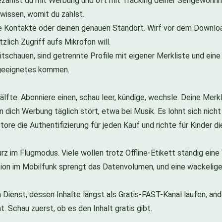
ahlst du mit Werbung und oft mit Tracking deiner Sehgewohnhei
 wissen, womit du zahlst.
e Kontakte oder deinen genauen Standort. Wirf vor dem Downloa
lich Zugriff aufs Mikrofon will.
chauen, sind getrennte Profile mit eigener Merkliste und eine e
ngeeignetes kommen.
Hälfte. Abonniere einen, schau leer, kündige, wechsle. Deine Merk
 dich Werbung täglich stört, etwa bei Musik. Es lohnt sich nich
tore die Authentifizierung für jeden Kauf und richte für Kinder d
rz im Flugmodus. Viele wollen trotz Offline-Etikett ständig eine
ion im Mobilfunk sprengt das Datenvolumen, und eine wackelige
Dienst, dessen Inhalte längst als Gratis-FAST-Kanal laufen, an
 Schau zuerst, ob es den Inhalt gratis gibt.