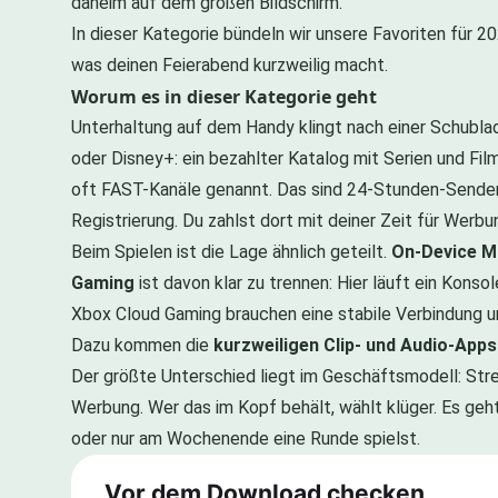
daheim auf dem großen Bildschirm.
In dieser Kategorie bündeln wir unsere Favoriten für 20
was deinen Feierabend kurzweilig macht.
Worum es in dieser Kategorie geht
Unterhaltung auf dem Handy klingt nach einer Schubla
oder Disney+: ein bezahlter Katalog mit Serien und Fi
oft FAST-Kanäle genannt. Das sind 24-Stunden-Sender,
Registrierung. Du zahlst dort mit deiner Zeit für Wer
Beim Spielen ist die Lage ähnlich geteilt.
On-Device M
Gaming
ist davon klar zu trennen: Hier läuft ein Kon
Xbox Cloud Gaming brauchen eine stabile Verbindung un
Dazu kommen die
kurzweiligen Clip- und Audio-Apps
Der größte Unterschied liegt im Geschäftsmodell: Stre
Werbung. Wer das im Kopf behält, wählt klüger. Es geh
oder nur am Wochenende eine Runde spielst.