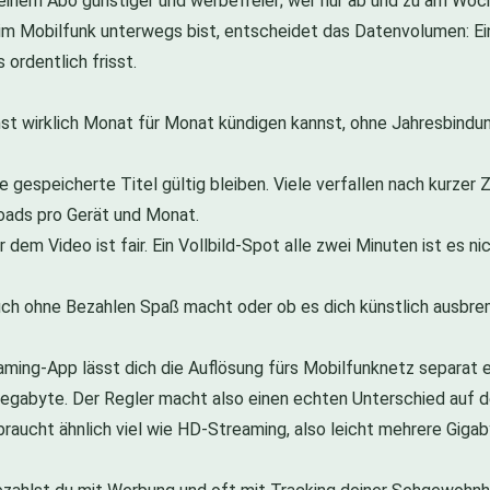
t einem Abo günstiger und werbefreier; wer nur ab und zu am Woc
 im Mobilfunk unterwegs bist, entscheidet das Datenvolumen: Ei
rdentlich frisst.
st wirklich Monat für Monat kündigen kannst, ohne Jahresbindu
 gespeicherte Titel gültig bleiben. Viele verfallen nach kurzer Z
oads pro Gerät und Monat.
 dem Video ist fair. Ein Vollbild-Spot alle zwei Minuten ist es n
ch ohne Bezahlen Spaß macht oder ob es dich künstlich ausbrems
ming-App lässt dich die Auflösung fürs Mobilfunknetz separat ei
gabyte. Der Regler macht also einen echten Unterschied auf d
aucht ähnlich viel wie HD-Streaming, also leicht mehrere Gigaby