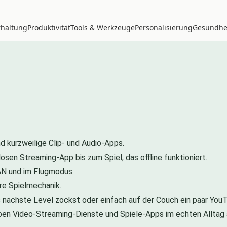
rhaltung
Produktivität
Tools & Werkzeuge
Personalisierung
Gesundhei
 kurzweilige Clip- und Audio-Apps.
sen Streaming-App bis zum Spiel, das offline funktioniert.
AN und im Flugmodus.
re Spielmechanik.
ächste Level zockst oder einfach auf der Couch ein paar YouTu
aben Video-Streaming-Dienste und Spiele-Apps im echten Alltag 