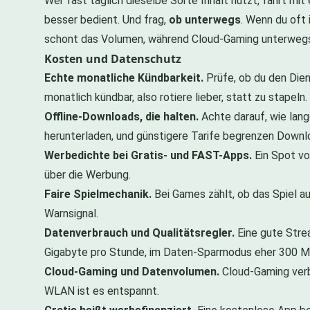
Wer fast täglich dieselbe Sorte Inhalt nutzt, fährt mi
besser bedient. Und frag,
ob unterwegs
. Wenn du oft
schont das Volumen, während Cloud-Gaming unterwegs o
Kosten und Datenschutz
Echte monatliche Kündbarkeit.
Prüfe, ob du den Dien
monatlich kündbar, also rotiere lieber, statt zu stapeln.
Offline-Downloads, die halten.
Achte darauf, wie lange
herunterladen, und günstigere Tarife begrenzen Downl
Werbedichte bei Gratis- und FAST-Apps.
Ein Spot vor
über die Werbung.
Faire Spielmechanik.
Bei Games zählt, ob das Spiel au
Warnsignal.
Datenverbrauch und Qualitätsregler.
Eine gute Strea
Gigabyte pro Stunde, im Daten-Sparmodus eher 300 Me
Cloud-Gaming und Datenvolumen.
Cloud-Gaming verbr
WLAN ist es entspannt.