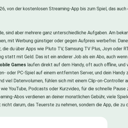
26, von der kostenlosen Streaming-App bis zum Spiel, das auch of
de, sind aber mehrere ganz unterschiedliche Aufgaben. Am beka
lmen, mit Werbung günstiger oder gegen Aufpreis werbefrei. Da
 die du über Apps wie Pluto TV, Samsung TV Plus, Joyn oder RT
bung statt mit Geld. Das ist ein anderer Job als ein Abo, auch 
obile Games
laufen direkt auf dem Handy, oft auch offline, und
solen- oder PC-Spiel auf einem entfernten Server, und dein Hand
d viel Datenvolumen, fühlen sich mit einem Clip-on-Controller a
wie YouTube, Podcasts oder Kurzvideo, für die schnelle Pause 
aming-Abos verdienen an deiner monatlichen Gebühr, viele Spie
t nicht darum, das Teuerste zu nehmen, sondern die App, die zu