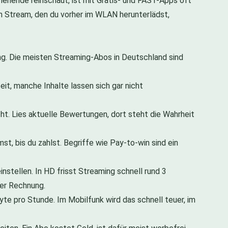
henende reinschaut, ist mit Gratis- und FAST-Apps oft
n Stream, den du vorher im WLAN herunterlädst,
ng. Die meisten Streaming-Abos in Deutschland sind
eit, manche Inhalte lassen sich gar nicht
icht. Lies aktuelle Bewertungen, dort steht die Wahrheit
t, bis du zahlst. Begriffe wie Pay-to-win sind ein
nstellen. In HD frisst Streaming schnell rund 3
er Rechnung.
te pro Stunde. Im Mobilfunk wird das schnell teuer, im