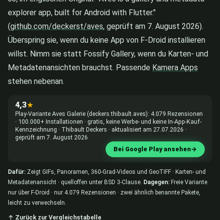
explorer app, built for Android with Flutter."
(
github.com/deckerst/aves
, geprüft am 7. August 2026).
Überspring sie, wenn du keine App von F-Droid installieren
willst. Nimm sie statt Fossify Gallery, wenn du Karten- und
Metadatenansichten brauchst. Passende
Kamera Apps
stehen nebenan.
4,3
★
Play-Variante Aves Galerie (deckers.thibault.aves): 4.079 Rezensionen
· 100.000+ Installationen · gratis, keine Werbe- und keine In-App-Kauf-
Kennzeichnung · Thibault Deckers · aktualisiert am 27.07.2026 ·
geprüft am 7. August 2026
Bei Google Play ansehen
→
Dafür:
Zeigt GIFs, Panoramen, 360-Grad-Videos und GeoTIFF · Karten- und
Metadatenansicht · quelloffen unter BSD 3-Clause.
Dagegen:
Freie Variante
nur über F-Droid · nur 4.079 Rezensionen · zwei ähnlich benannte Pakete,
leicht zu verwechseln.
↑ Zurück zur Vergleichstabelle