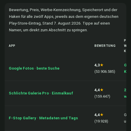
Bewertung, Preis, Werbe-Kennzeichnung, Speicherort und der
Haken für alle zwölf Apps, jeweils aus dem eigenen deutschen
Play-Store-Eintrag, Stand 7. August 2026. Tippe auf einen
Namen, um direkt zum Abschnitt zu springen.
PRE
APP
BEWERTUNG
WER
KÄU
4,3
★
Gra
Google Fotos · beste Suche
(53.906.585)
Ken
4,4
★
2,99
Schlichte Galerie Pro · Einmalkauf
(159.447)
wer
4,4
★
Gra
F-Stop Gallery · Metadaten und Tags
(19.928)
und