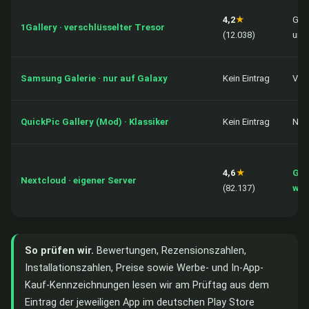
4,2
★
Gra
1Gallery · verschlüsselter Tresor
(12.038)
und
Samsung Galerie · nur auf Galaxy
Kein Eintrag
Vori
QuickPic Gallery (Mod) · Klassiker
Kein Eintrag
Nich
4,6
★
Gra
Nextcloud · eigener Server
(82.137)
wer
So prüfen wir.
Bewertungen, Rezensionszahlen,
Installationszahlen, Preise sowie Werbe- und In-App-
Kauf-Kennzeichnungen lesen wir am Prüftag aus dem
Eintrag der jeweiligen App im deutschen Play Store