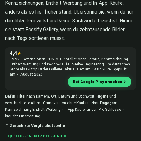
Kennzeichnungen, Enthält Werbung und In-App-Käufe,
anders als es hier früher stand. Überspring sie, wenn du nur
durchblättern willst und keine Stichworte brauchst. Nimm
sie statt Fossify Gallery, wenn du zehntausende Bilder
nach Tags sortieren musst.
4,4
★
19.928 Rezensionen · 1 Mio.+ Installationen · gratis, Kennzeichnung
Enthält Werbung und In-App-Käufe · Seelye Engineering · im deutschen
Store als F-Stop Bilder Gallerie · aktualisiert am 08.07.2026 · geprüft
am 7. August 2026
Bei Google Play ansehen
→
Dafür:
Filter nach Kamera, Ort, Datum und Stichwort · eigene und
verschachtelte Alben · Grundversion ohne Kauf nutzbar.
Dagegen:
Kennzeichnung Enthält Werbung · In-App-Käufe für den Pro-Schlüssel ·
braucht Einarbeitung.
↑ Zurück zur Vergleichstabelle
QUELLOFFEN, NUR BEI F-DROID