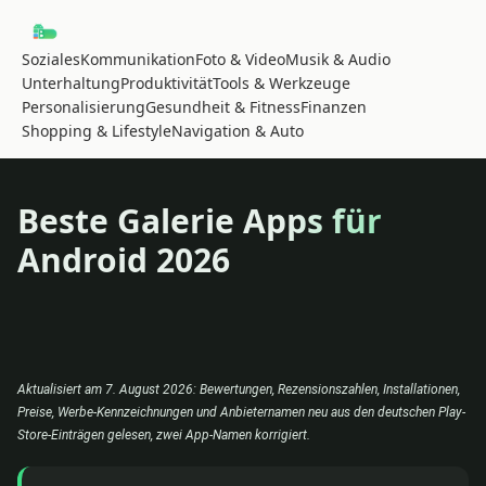
Soziales
Kommunikation
Foto & Video
Musik & Audio
Unterhaltung
Produktivität
Tools & Werkzeuge
Personalisierung
Gesundheit & Fitness
Finanzen
Shopping & Lifestyle
Navigation & Auto
Beste Galerie Apps für
Android 2026
Aktualisiert am 7. August 2026: Bewertungen, Rezensionszahlen, Installationen,
Preise, Werbe-Kennzeichnungen und Anbieternamen neu aus den deutschen Play-
Store-Einträgen gelesen, zwei App-Namen korrigiert.