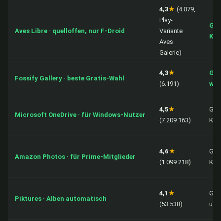
4,3
★
(4.079,
Play-
Gra
Aves Libre · quelloffen, nur F-Droid
Variante
Ken
Aves
Galerie)
4,3
★
Gra
Fossify Gallery · beste Gratis-Wahl
(6.191)
wer
4,5
★
Grat
Microsoft OneDrive · für Windows-Nutzer
(7.209.163)
Käu
4,6
★
Grat
Amazon Photos · für Prime-Mitglieder
(1.099.218)
Käu
4,1
★
Gra
Piktures · Alben automatisch
(53.538)
und