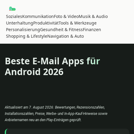
Soziales
Kommunikation
Foto & Video
Musik & Audio
Unterhaltung
Produktivität
Tools & Werkzeuge
Personalisierung
Gesundheit & Fitness
Finanzen
Shopping & Lifestyle
Navigation & Auto
Beste E-Mail Apps für
Android 2026
Aktualisiert am 7. August 2026: Bewertungen, Rezensionszahlen,
Installationszahlen, Preise, Werbe- und In-App-Kauf-Hinweise sowie
Anbieternamen neu an den Play-Einträgen geprüft.