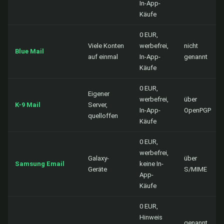
In-App-
Käufe
0 EUR,
Viele Konten
werbefrei,
nicht
Blue Mail
auf einmal
In-App-
genannt
Käufe
0 EUR,
Eigener
werbefrei,
über
K-9 Mail
Server,
In-App-
OpenPGP
quelloffen
Käufe
0 EUR,
werbefrei,
Galaxy-
über
Samsung Email
keine In-
Geräte
S/MIME
App-
Käufe
0 EUR,
Hinweis
genannt,