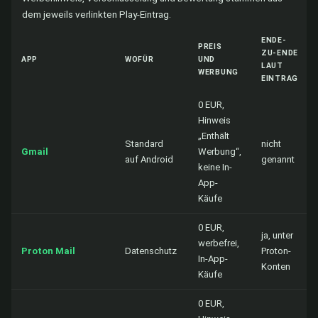
dem jeweils verlinkten Play-Eintrag.
ENDE-
PREIS
ZU-ENDE
APP
WOFÜR
UND
LAUT
WERBUNG
EINTRAG
0 EUR,
Hinweis
„Enthält
Standard
nicht
Gmail
Werbung“,
auf Android
genannt
keine In-
App-
Käufe
0 EUR,
ja, unter
werbefrei,
Proton Mail
Datenschutz
Proton-
In-App-
Konten
Käufe
0 EUR,