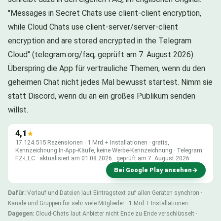
"Messages in Secret Chats use client-client encryption,
while Cloud Chats use client-server/server-client
encryption and are stored encrypted in the Telegram
Cloud" (
telegram.org/faq
, geprüft am 7. August 2026).
Überspring die App für vertrauliche Themen, wenn du den
geheimen Chat nicht jedes Mal bewusst startest. Nimm sie
statt Discord, wenn du an ein großes Publikum senden
willst.
4,1
★
17.124.515 Rezensionen · 1 Mrd.+ Installationen · gratis,
Kennzeichnung In-App-Käufe, keine Werbe-Kennzeichnung · Telegram
FZ-LLC · aktualisiert am 01.08.2026 · geprüft am 7. August 2026
Bei Google Play ansehen
→
Dafür:
Verlauf und Dateien laut Eintragstext auf allen Geräten synchron ·
Kanäle und Gruppen für sehr viele Mitglieder · 1 Mrd.+ Installationen.
Dagegen:
Cloud-Chats laut Anbieter nicht Ende zu Ende verschlüsselt ·