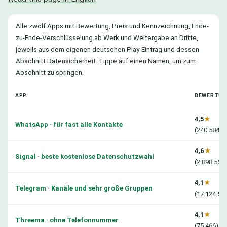
Alle zwölf Apps mit Bewertung, Preis und Kennzeichnung, Ende-
zu-Ende-Verschlüsselung ab Werk und Weitergabe an Dritte,
jeweils aus dem eigenen deutschen Play-Eintrag und dessen
Abschnitt Datensicherheit. Tippe auf einen Namen, um zum
Abschnitt zu springen.
APP
BEWERTU
4,5
★
WhatsApp · für fast alle Kontakte
(240.584.8
4,6
★
Signal · beste kostenlose Datenschutzwahl
(2.898.567)
4,1
★
Telegram · Kanäle und sehr große Gruppen
(17.124.51
4,1
★
Threema · ohne Telefonnummer
(75.466)