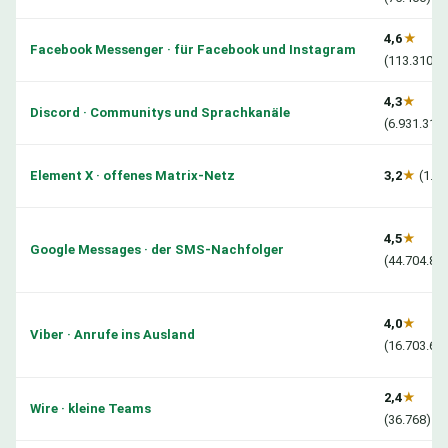
4,6
★
Facebook Messenger · für Facebook und Instagram
(113.310.9
4,3
★
Discord · Communitys und Sprachkanäle
(6.931.317)
Element X · offenes Matrix-Netz
3,2
★
(1.55
4,5
★
Google Messages · der SMS-Nachfolger
(44.704.83
4,0
★
Viber · Anrufe ins Ausland
(16.703.67
2,4
★
Wire · kleine Teams
(36.768)