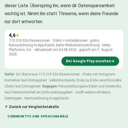
dieser Liste. Überspring ihn, wenn dir Datensparsamkeit
wichtig ist. Nimm ihn statt Threema, wenn deine Freunde
nur dort antworten.
4,6
★
113.310.926 Rezensionen · 5 Mrd.+ Installationen · gratis,
Kennzeichnung In-App-Käufe, keine Werbe-Kennzeichnung · Meta
Platforms, Inc. · aktualisiert am 04.08.2026 · geprüft am 7. August
2026
Bei Google Play ansehen
→
Dafür:
4,6 Sterne aus 113.310.926 Rezensionen · Chats mit Instagram-
Kontakten laut Eintragstext · selbstlöschende, Ende zu Ende verschlüsselte
Chats laut Eintragstext.
Dagegen:
Personenbezogene Daten und Geräte-IDs
laut Datensicherheit an Dritte weitergegeben · zwölf weitere erhobene
Datentypen · Kennzeichnung In-App-Käufe.
↑ Zurück zur Vergleichstabelle
COMMUNITYS UND SPRACHKANÄLE