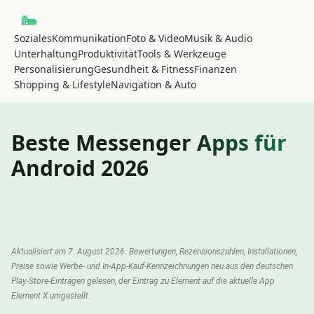
Soziales
Kommunikation
Foto & Video
Musik & Audio
Unterhaltung
Produktivität
Tools & Werkzeuge
Personalisierung
Gesundheit & Fitness
Finanzen
Shopping & Lifestyle
Navigation & Auto
Beste Messenger Apps für
Android 2026
Aktualisiert am 7. August 2026: Bewertungen, Rezensionszahlen, Installationen,
Preise sowie Werbe- und In-App-Kauf-Kennzeichnungen neu aus den deutschen
Play-Store-Einträgen gelesen, der Eintrag zu Element auf die aktuelle App
Element X umgestellt.