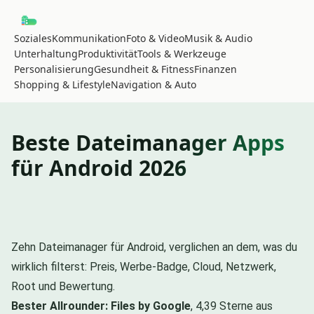
Soziales
Kommunikation
Foto & Video
Musik & Audio
Unterhaltung
Produktivität
Tools & Werkzeuge
Personalisierung
Gesundheit & Fitness
Finanzen
Shopping & Lifestyle
Navigation & Auto
Beste Dateimanager Apps
für Android 2026
Zehn Dateimanager für Android, verglichen an dem, was du
wirklich filterst: Preis, Werbe-Badge, Cloud, Netzwerk,
Root und Bewertung.
Bester Allrounder: Files by Google
, 4,39 Sterne aus