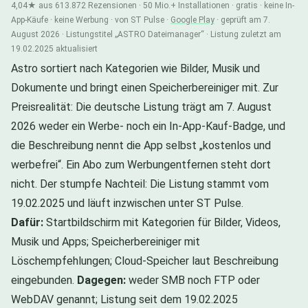
4,04★ aus 613.872 Rezensionen · 50 Mio.+ Installationen · gratis · keine In-
App-Käufe · keine Werbung · von ST Pulse ·
Google Play
· geprüft am 7.
August 2026 · Listungstitel „ASTRO Dateimanager“ · Listung zuletzt am
19.02.2025 aktualisiert
Astro sortiert nach Kategorien wie Bilder, Musik und
Dokumente und bringt einen Speicherbereiniger mit. Zur
Preisrealität: Die deutsche Listung trägt am 7. August
2026 weder ein Werbe- noch ein In-App-Kauf-Badge, und
die Beschreibung nennt die App selbst „kostenlos und
werbefrei“. Ein Abo zum Werbungentfernen steht dort
nicht. Der stumpfe Nachteil: Die Listung stammt vom
19.02.2025 und läuft inzwischen unter ST Pulse.
Dafür:
Startbildschirm mit Kategorien für Bilder, Videos,
Musik und Apps; Speicherbereiniger mit
Löschempfehlungen; Cloud-Speicher laut Beschreibung
eingebunden.
Dagegen:
weder SMB noch FTP oder
WebDAV genannt; Listung seit dem 19.02.2025