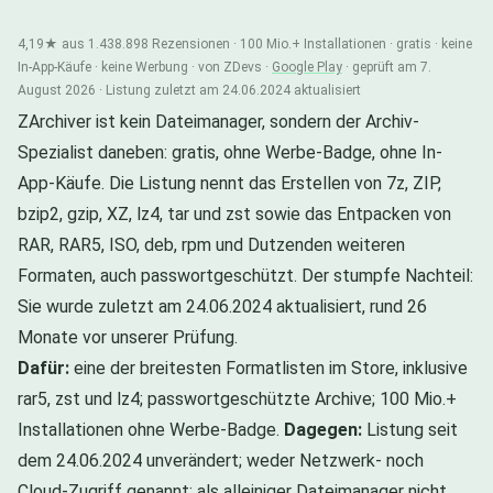
4,19★ aus 1.438.898 Rezensionen · 100 Mio.+ Installationen · gratis · keine
In-App-Käufe · keine Werbung · von ZDevs ·
Google Play
· geprüft am 7.
August 2026 · Listung zuletzt am 24.06.2024 aktualisiert
ZArchiver ist kein Dateimanager, sondern der Archiv-
Spezialist daneben: gratis, ohne Werbe-Badge, ohne In-
App-Käufe. Die Listung nennt das Erstellen von 7z, ZIP,
bzip2, gzip, XZ, lz4, tar und zst sowie das Entpacken von
RAR, RAR5, ISO, deb, rpm und Dutzenden weiteren
Formaten, auch passwortgeschützt. Der stumpfe Nachteil:
Sie wurde zuletzt am 24.06.2024 aktualisiert, rund 26
Monate vor unserer Prüfung.
Dafür:
eine der breitesten Formatlisten im Store, inklusive
rar5, zst und lz4; passwortgeschützte Archive; 100 Mio.+
Installationen ohne Werbe-Badge.
Dagegen:
Listung seit
dem 24.06.2024 unverändert; weder Netzwerk- noch
Cloud-Zugriff genannt; als alleiniger Dateimanager nicht