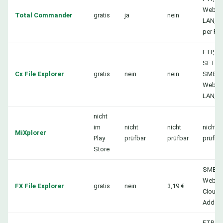
WebDA
Total Commander
gratis
ja
nein
LAN, C
per Plu
FTP, F
SFTP,
Cx File Explorer
gratis
nein
nein
SMB,
WebDA
LAN, C
nicht
im
nicht
nicht
nicht
MiXplorer
Play
prüfbar
prüfbar
prüfba
Store
SMB, F
WebDA
FX File Explorer
gratis
nein
3,19 €
Cloud 
Add-o
FTP, S