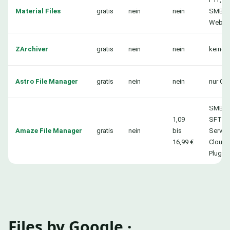
Material Files
gratis
nein
nein
SMB,
WebD
ZArchiver
gratis
nein
nein
keine
Astro File Manager
gratis
nein
nein
nur Cl
SMB,
1,09
SFTP, 
Amaze File Manager
gratis
nein
bis
Server,
16,99 €
Cloud 
Plug-in
Files by Google ·