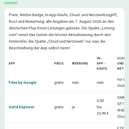
Preis, Werbe-Badge, In-App-Käufe, Cloud- und Netzwerkzugriff,
Root und Bewertung; alle Angaben am 7. August 2026 an den
deutschen Play-Store-Listungen gelesen. Die Spalte „Listung
vom“ nennt das Datum der letzten Aktualisierung durch den
Entwickler, die Spalte „Cloud und Netzwerk“ nur, was die
Beschreibung der App selbst nennt.
IN-
CLOUD
APP
PREIS
WERBUNG
APP-
UND
KÄUFE
NETZW
nur Cl
Files by Google
gratis
nein
nein
Sicher
SMB,
0,50
SFTP, 
Solid Explorer
gratis
ja
bis
WebDA
23,99 €
Cloud
FTP, S