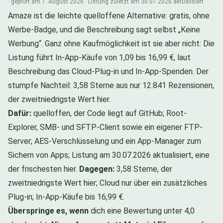
· geprüft am 7. August 2026 · Listung zuletzt am 30.07.2026 aktualisiert
Amaze ist die leichte quelloffene Alternative: gratis, ohne
Werbe-Badge, und die Beschreibung sagt selbst „Keine
Werbung“. Ganz ohne Kaufmöglichkeit ist sie aber nicht: Die
Listung führt In-App-Käufe von 1,09 bis 16,99 €, laut
Beschreibung das Cloud-Plug-in und In-App-Spenden. Der
stumpfe Nachteil: 3,58 Sterne aus nur 12.841 Rezensionen,
der zweitniedrigste Wert hier.
Dafür:
quelloffen, der Code liegt auf GitHub; Root-
Explorer, SMB- und SFTP-Client sowie ein eigener FTP-
Server; AES-Verschlüsselung und ein App-Manager zum
Sichern von Apps; Listung am 30.07.2026 aktualisiert, eine
der frischesten hier.
Dagegen:
3,58 Sterne, der
zweitniedrigste Wert hier; Cloud nur über ein zusätzliches
Plug-in; In-App-Käufe bis 16,99 €.
Überspringe es, wenn
dich eine Bewertung unter 4,0