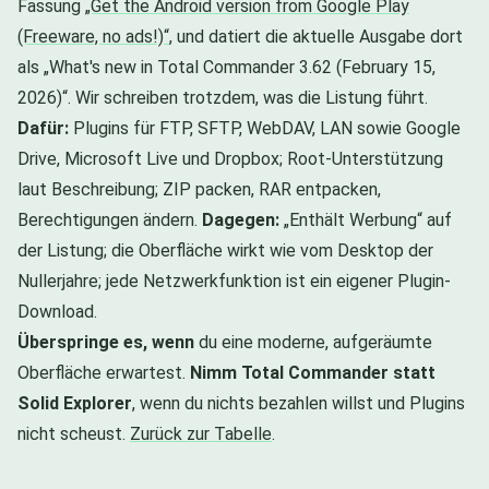
Fassung
„Get the Android version from Google Play
(Freeware, no ads!)“
, und datiert die aktuelle Ausgabe dort
als „What's new in Total Commander 3.62 (February 15,
2026)“. Wir schreiben trotzdem, was die Listung führt.
Dafür:
Plugins für FTP, SFTP, WebDAV, LAN sowie Google
Drive, Microsoft Live und Dropbox; Root-Unterstützung
laut Beschreibung; ZIP packen, RAR entpacken,
Berechtigungen ändern.
Dagegen:
„Enthält Werbung“ auf
der Listung; die Oberfläche wirkt wie vom Desktop der
Nullerjahre; jede Netzwerkfunktion ist ein eigener Plugin-
Download.
Überspringe es, wenn
du eine moderne, aufgeräumte
Oberfläche erwartest.
Nimm Total Commander statt
Solid Explorer
, wenn du nichts bezahlen willst und Plugins
nicht scheust.
Zurück zur Tabelle
.