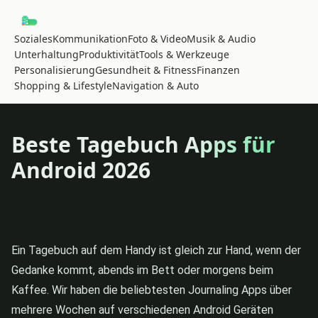
Soziales
Kommunikation
Foto & Video
Musik & Audio
Unterhaltung
Produktivität
Tools & Werkzeuge
Personalisierung
Gesundheit & Fitness
Finanzen
Shopping & Lifestyle
Navigation & Auto
Beste Tagebuch Apps für
Android 2026
Ein Tagebuch auf dem Handy ist gleich zur Hand, wenn der
Gedanke kommt, abends im Bett oder morgens beim
Kaffee. Wir haben die beliebtesten Journaling Apps über
mehrere Wochen auf verschiedenen Android Geräten