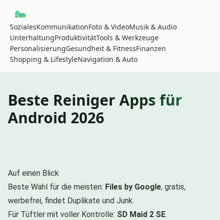
Soziales
Kommunikation
Foto & Video
Musik & Audio
Unterhaltung
Produktivität
Tools & Werkzeuge
Personalisierung
Gesundheit & Fitness
Finanzen
Shopping & Lifestyle
Navigation & Auto
Beste Reiniger Apps für
Android 2026
Auf einen Blick
Beste Wahl für die meisten:
Files by Google
, gratis,
werbefrei, findet Duplikate und Junk.
Für Tüftler mit voller Kontrolle:
SD Maid 2 SE
.