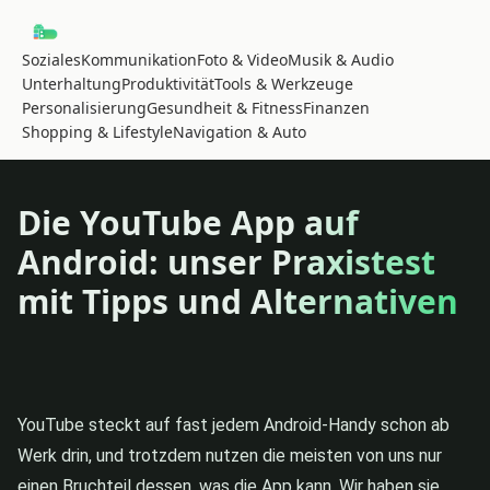
Soziales
Kommunikation
Foto & Video
Musik & Audio
Unterhaltung
Produktivität
Tools & Werkzeuge
Personalisierung
Gesundheit & Fitness
Finanzen
Shopping & Lifestyle
Navigation & Auto
Die YouTube App auf
Android: unser Praxistest
mit Tipps und Alternativen
YouTube steckt auf fast jedem Android-Handy schon ab
Werk drin, und trotzdem nutzen die meisten von uns nur
einen Bruchteil dessen, was die App kann. Wir haben sie