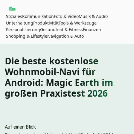
Soziales
Kommunikation
Foto & Video
Musik & Audio
Unterhaltung
Produktivität
Tools & Werkzeuge
Personalisierung
Gesundheit & Fitness
Finanzen
Shopping & Lifestyle
Navigation & Auto
Die beste kostenlose
Wohnmobil-Navi für
Android: Magic Earth im
großen Praxistest 2026
Auf einen Blick