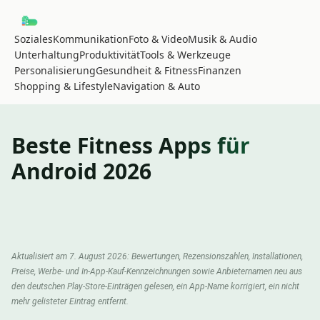
Soziales
Kommunikation
Foto & Video
Musik & Audio
Unterhaltung
Produktivität
Tools & Werkzeuge
Personalisierung
Gesundheit & Fitness
Finanzen
Shopping & Lifestyle
Navigation & Auto
Beste Fitness Apps für
Android 2026
Aktualisiert am 7. August 2026: Bewertungen, Rezensionszahlen, Installationen,
Preise, Werbe- und In-App-Kauf-Kennzeichnungen sowie Anbieternamen neu aus
den deutschen Play-Store-Einträgen gelesen, ein App-Name korrigiert, ein nicht
mehr gelisteter Eintrag entfernt.