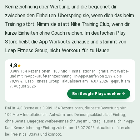
Kennzeichnung über Werbung, und die begegnet dir
zwischen den Einheiten. Überspring sie, wenn dich das beim
Training stört. Nimm sie statt Nike Training Club, wenn dir
kurze Einheiten ohne Coach reichen. Im deutschen Play
Store heißt die App Workouts zuhause und stammt von
Leap Fitness Group, nicht Workout für zu Hause.
4,8
★
3.989.164 Rezensionen · 100 Mio.+ Installationen · gratis, mit Werbe-
und mit In-App-Kauf-Kennzeichnung · In-App-Käufe von 2,39 € bis
79,99 € · Leap Fitness Group · aktualisiert am 16.07.2026 · geprüft am
7. August 2026
Bei Google Play ansehen
→
Dafür:
4,8 Sterne aus 3.989.164 Rezensionen, die beste Bewertung hier ·
100 Mio.+ Installationen · Aufwärm- und Dehnungsabläufe laut Eintrag,
ohne Geräte.
Dagegen:
Werbe-Kennzeichnung im Eintrag · zusätzlich In-App-
Kauf-Kennzeichnung · Eintrag zuletzt am 16.07.2026 aktualisiert, älter als
bei Freeletics, Strava und komoot.