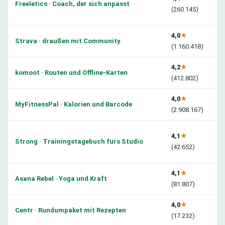
Freeletics · Coach, der sich anpasst
(260.145)
4,0
★
Strava · draußen mit Community
(1.160.418)
4,2
★
komoot · Routen und Offline-Karten
(412.802)
4,0
★
MyFitnessPal · Kalorien und Barcode
(2.908.167)
4,1
★
Strong · Trainingstagebuch fürs Studio
(42.652)
4,1
★
Asana Rebel · Yoga und Kraft
(81.807)
4,0
★
Centr · Rundumpaket mit Rezepten
(17.232)