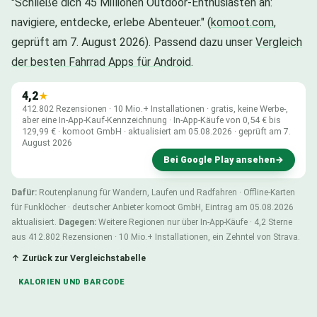
"Schließe dich 45 Millionen Outdoor-Enthusiasten an:
navigiere, entdecke, erlebe Abenteuer." (
komoot.com
,
geprüft am 7. August 2026). Passend dazu unser
Vergleich
der besten Fahrrad Apps für Android
.
4,2
★
412.802 Rezensionen · 10 Mio.+ Installationen · gratis, keine Werbe-,
aber eine In-App-Kauf-Kennzeichnung · In-App-Käufe von 0,54 € bis
129,99 € · komoot GmbH · aktualisiert am 05.08.2026 · geprüft am 7.
August 2026
Bei Google Play ansehen
→
Dafür:
Routenplanung für Wandern, Laufen und Radfahren · Offline-Karten
für Funklöcher · deutscher Anbieter komoot GmbH, Eintrag am 05.08.2026
aktualisiert.
Dagegen:
Weitere Regionen nur über In-App-Käufe · 4,2 Sterne
aus 412.802 Rezensionen · 10 Mio.+ Installationen, ein Zehntel von Strava.
↑ Zurück zur Vergleichstabelle
KALORIEN UND BARCODE