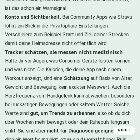
ist das schon ein Warnsignal.
Konto und Sichtbarkeit.
Bei Community Apps wie Strava
lohnt ein Blick in die Privatsphäre Einstellungen.
Verschleiere zum Beispiel Start und Ziel deiner Strecken,
damit deine Heimadresse nicht öffentlich wird.
Tracker schätzen, sie messen nicht medizinisch
Halte dir vor Augen, was Consumer Geräte leisten können
und was nicht. Die Kalorien, die deine App nach einem
Workout anzeigt, sind eine
Schätzung
auf Basis von Alter,
Gewicht und Bewegung, kein exakter Messwert. Auch die
Herzfrequenz vom Handgelenk kann abweichen, besonders
bei ruckartigen Bewegungen oder kaltem Wetter. Solche
Werte sind
gut, um Trends zu erkennen
, also ob du dich
über Wochen mehr bewegst oder dein Ruhepuls langsam
sinkt. Sie sind aber
nicht für Diagnosen geeignet
. Wenn
NIGHT
dich ein Wert beunruhigt, etwa ein dauerhaft hoher Puls