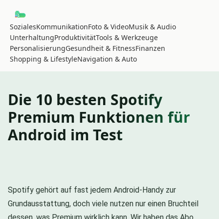
Soziales
Kommunikation
Foto & Video
Musik & Audio
Unterhaltung
Produktivität
Tools & Werkzeuge
Personalisierung
Gesundheit & Fitness
Finanzen
Shopping & Lifestyle
Navigation & Auto
Die 10 besten Spotify
Premium Funktionen für
Android im Test
Spotify gehört auf fast jedem Android-Handy zur
Grundausstattung, doch viele nutzen nur einen Bruchteil
dessen, was Premium wirklich kann. Wir haben das Abo