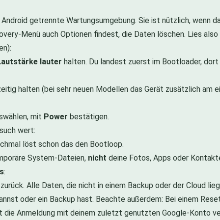
en Android getrennte Wartungsumgebung. Sie ist nützlich, wenn d
ecovery-Menü auch Optionen findest, die Daten löschen. Lies also
en):
autstärke lauter
halten. Du landest zuerst im Bootloader, dor
eitig halten (bei sehr neuen Modellen das Gerät zusätzlich am
swählen, mit
Power
bestätigen.
such wert:
chmal löst schon das den Bootloop.
temporäre System-Dateien,
nicht
deine Fotos, Apps oder Kontakte.
es
:
urück. Alle Daten, die nicht in einem Backup oder der Cloud lie
 kannst oder ein Backup hast. Beachte außerdem: Bei einem Res
 die Anmeldung mit deinem zuletzt genutzten Google-Konto ver